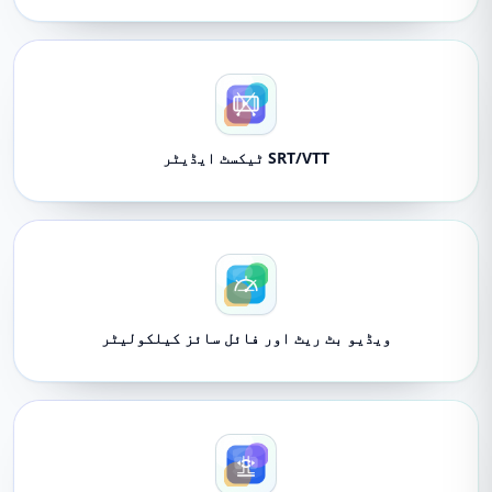
SRT/VTT ٹیکسٹ ایڈیٹر
ویڈیو بٹ ریٹ اور فائل سائز کیلکولیٹر