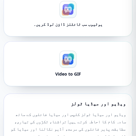
یوٹیوب سب ٹائٹلز ڈاؤن لوڈ کریں۔
Video to GIF
ویڈیو اور میڈیا ٹولز
ویڈیو اور میڈیا ٹولز کلپس اور میڈیا فائلوں کے ساتھ
سادہ کام کا احاطہ کرتے ہیں: تراشنا، ٹکڑوں کی تیاری،
مطابقت پذیر فائلوں کی مرمت، آڈیو نکالنا اور میڈیا کو