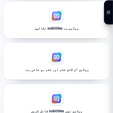
ویڈیو سے subtitles نکالیں
ویڈیو آن لائن ختم اور ختم ہو جاتی ہے۔
ویڈیو میں subtitles شامل کریں