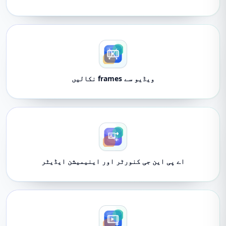
ویڈیو سے frames نکالیں
اے پی این جی کنورٹر اور اینیمیشن ایڈیٹر