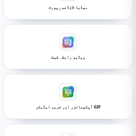
میڈیا لاؤڈنس رپورٹ
ویڈیو رابطہ شیٹ
GIF آپٹیمائزر اور فریم ایڈیٹر