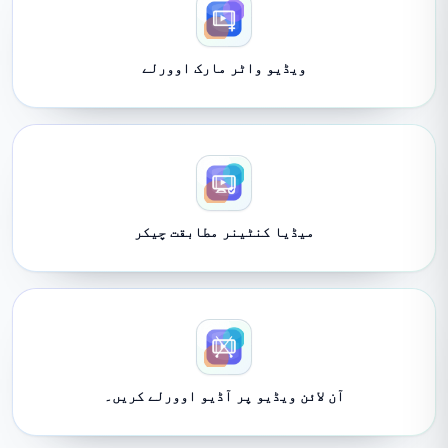
ویڈیو واٹر مارک اوورلے
میڈیا کنٹینر مطابقت چیکر
آن لائن ویڈیو پر آڈیو اوورلے کریں۔