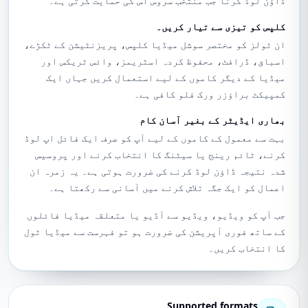
ڈاؤن لوڈ کرنا جب منتخب سروس اس کی حمایت کرتی ہے۔
کلپس کو تیزی سے تیار کریں۔
ان ٹولز کو مختصر سوشل میڈیا کلپس، پریزنٹیشن کے ٹکڑے،
اسباق، ڈرافٹ، محفوظ کردہ اسٹریمز، وائس ٹریکس اور
میڈیا کے دیگر کاموں کے لیے استعمال کریں جہاں ایک
کمپیکٹ براؤزر ورک فلو کافی ہے۔
بھاری ایڈیٹر کے بغیر آسان کام
بہت سے معمول کے کاموں کے لیے آپ کو صرف ایک فائل اپ لوڈ
کرنے، ٹائم رینج یا سیٹنگ کا انتخاب کرنے اور پروسیس
شدہ نتیجہ ڈاؤن لوڈ کرنے کی ضرورت ہوتی ہے۔ یہ زمرہ ان
اعمال کو ایک جگہ تلاش کرنے میں آسانی سے رکھتا ہے۔
جب آپ کو ویڈیو، ویڈیو سے آڈیو یا متعلقہ میڈیا فائلوں
کے ساتھ فوری آپریشن کی ضرورت ہو تو فہرست سے میڈیا ٹول
کا انتخاب کریں۔
Supported formats