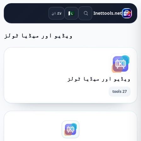
تلاش کے اوزار
🇵🇰
Inettools.net
لاگ ان
ویڈیو اور میڈیا ٹولز
ویڈیو اور میڈیا ٹولز
27 tools