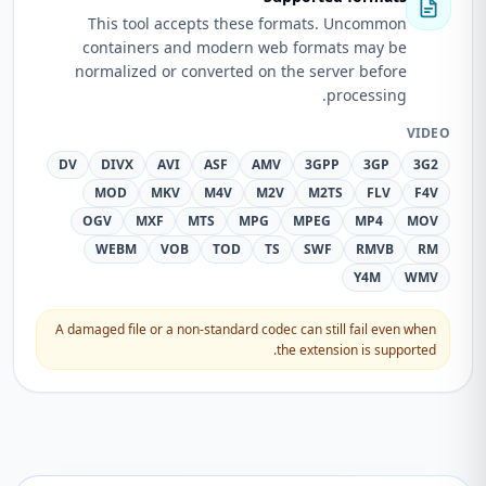
This tool accepts these formats. Uncommon
containers and modern web formats may be
normalized or converted on the server before
processing.
VIDEO
DV
DIVX
AVI
ASF
AMV
3GPP
3GP
3G2
MOD
MKV
M4V
M2V
M2TS
FLV
F4V
OGV
MXF
MTS
MPG
MPEG
MP4
MOV
WEBM
VOB
TOD
TS
SWF
RMVB
RM
Y4M
WMV
A damaged file or a non-standard codec can still fail even when
the extension is supported.