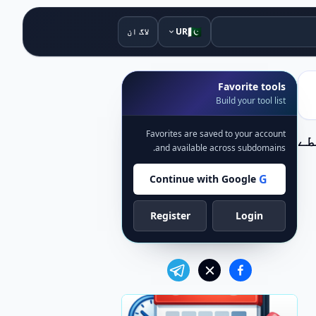
🇵🇰
UR
لاگ ان
Favorite tools
Build your tool list
Favorites are saved to your account
طے
and available across subdomains.
G
Continue with Google
Register
Login