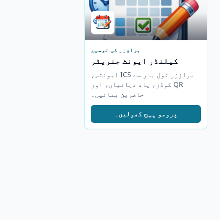
براؤزر کی توسیع
کیلنڈر ایونٹ جنریٹر
براؤزر ٹول بار سے ICS ایونٹس،
QR کوڈز، یاد دہانیاں، اور
حاضرین بنائیں۔
پرومو پیج کھولیں۔