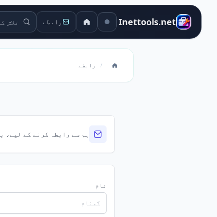
تلاش کے او
Inettools.net
رابطے
/
رابطے
ہم سے رابطہ کرنے کے لیے، بر
نام