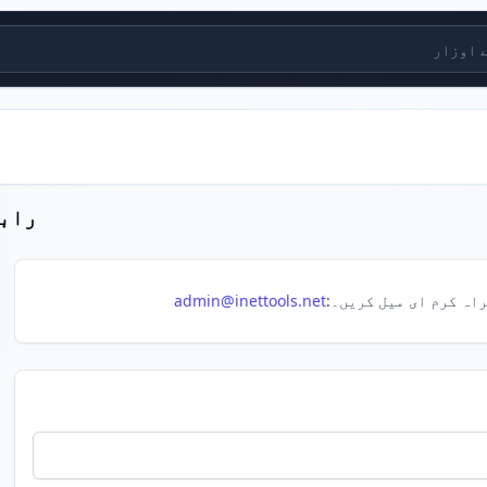
زار
راب
اہ کرم ای میل کریں۔:
admin@inettools.net