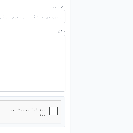
ای میل
متن