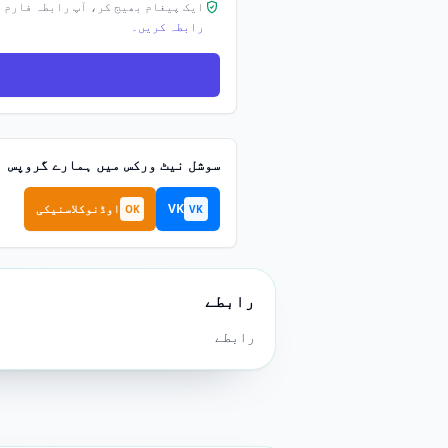
ایک پیغام بھیج کر، آپ رابطہ فارم 
رابطہ کریں۔
سوشل نیٹ ورکس میں ہمارے گروپس
VK
اوڈنوکلاسنیکی
OK
VK
رابطے
رابطے