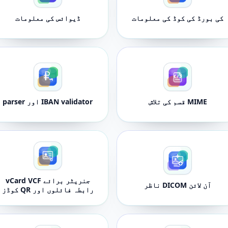
کی بورڈ کی کوڈ کی معلومات
ڈیوائس کی معلومات
MIME قسم کی تلاش
IBAN validator اور parser
جنریٹر برائے vCard VCF
آن لائن DICOM ناظر
رابطہ فائلوں اور QR کوڈز