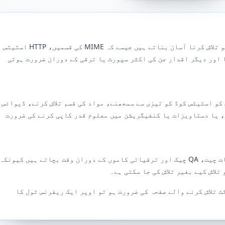
حوالہ جات کے اوزار تکنیکی معلومات کو تلاش کرنا آسان بناتے ہیں جیسے کہ MIME کی قسمیں، HTTP اسٹیٹس
 اور دیگر اقدار جن کی اکثر سپورٹ یا ترقی کے دوران ضرورت ہوتی
کو اسٹیٹس کوڈ کو تیزی سے سمجھنے، مواد کی قسم تلاش کرنے، ڈیوائس
 یا دستاویزات یا کنفیگریشن میں معلوم قدر کاپی کرنے کی ضرورت
حوالہ جات کے صفحات صارفین کے ساتھ بات چیت، QA چیک اور ترقیاتی کاموں کے دوران وقت بچاتے ہیں کیونکہ
لاش کیے بغیر تلاش کی جا سکتی ہے۔
ٹ تلاش کرنے والے صفحہ کی ضرورت ہو تو اوپر ایک ریفرنس ٹول کا