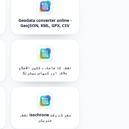
Geodata converter online -
GeoJSON, KML, GPX, CSV
and JSON
نقشہ کا فاصلہ، کثیر الاضلاع
علاقہ اور کمپاس بیئرنگ
پیمائش کرنے والا
سفر کے وقت isochrone نقشہ
جنریٹر