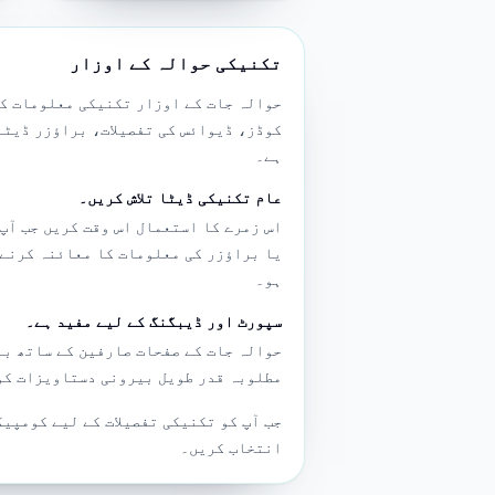
تکنیکی حوالہ کے اوزار
کوڈز، ڈیوائس کی تفصیلات، براؤزر ڈیٹا
ہے۔
عام تکنیکی ڈیٹا تلاش کریں۔
اس زمرے کا استعمال اس وقت کریں جب آپ 
یا براؤزر کی معلومات کا معائنہ کرنے،
ہو۔
سپورٹ اور ڈیبگنگ کے لیے مفید ہے۔
مطلوبہ قدر طویل بیرونی دستاویزات کو ت
جب آپ کو تکنیکی تفصیلات کے لیے کومپیک
انتخاب کریں۔