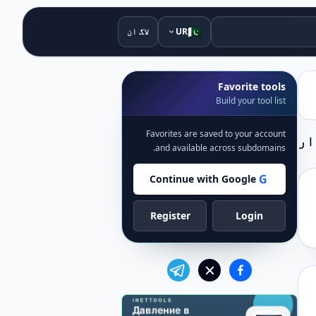
🇵🇰
UR
لاگ ان
Favorite tools
Build your tool list
Favorites are saved to your account
ار
and available across subdomains.
G
Continue with Google
Register
Login