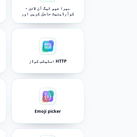
میرا جیو ٹیگ آن لائن -
کوآرڈینیٹ حاصل کریں اور
مقام کا اشتراک کریں۔
HTTP اسٹیٹس کوڈز
Emoji picker