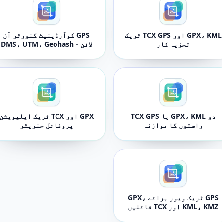
GPX، KML اور TCX GPS ٹریک
GPS کوآرڈینیٹ کنورٹر آن
تجزیہ کار
لائن - DMS، UTM، Geohash
اور ٹائلز
دو GPX، KML یا TCX GPS
GPX اور TCX ٹریک ایلیویشن
راستوں کا موازنہ
پروفائل جنریٹر
GPS ٹریک ویور برائے GPX،
KML، KMZ اور TCX فائلیں