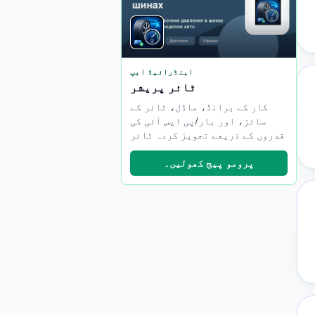
اینڈرائیڈ ایپ
ٹائر پریشر
کار کے برانڈ، ماڈل، ٹائر کے
سائز، اور بار/پی ایس آئی کی
قدروں کے ذریعے تجویز کردہ ٹائر
پریشر تلاش کریں۔
پرومو پیج کھولیں۔