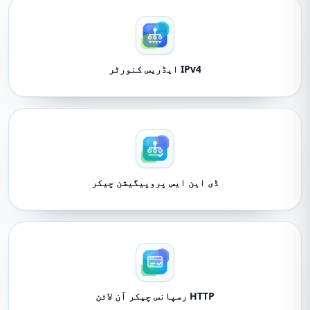
IPv4 ایڈریس کنورٹر
ڈی این ایس پروپیگیشن چیکر
HTTP رسپانس چیکر آن لائن