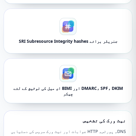
جنریٹر برائے SRI Subresource Integrity hashes
DMARC، SPF، DKIM اور BIMI ای میل کی توثیق کے لئے
چیکر
نیٹ ورک کی تشخیص
DNS، پورٹس، HTTP جوابات اور نیٹ ورک سروس کی دستیابی