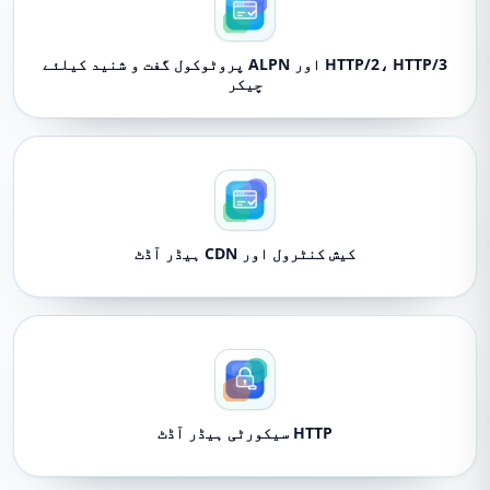
HTTP/2، HTTP/3 اور ALPN پروٹوکول گفت و شنید کیلئے
چیکر
کیش کنٹرول اور CDN ہیڈر آڈٹ
HTTP سیکورٹی ہیڈر آڈٹ