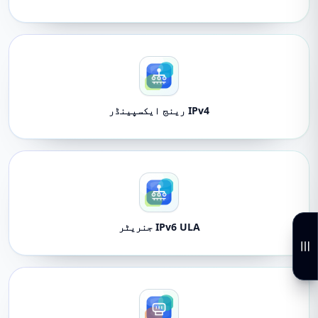
IPv4 رینج ایکسپینڈر
IPv6 ULA جنریٹر