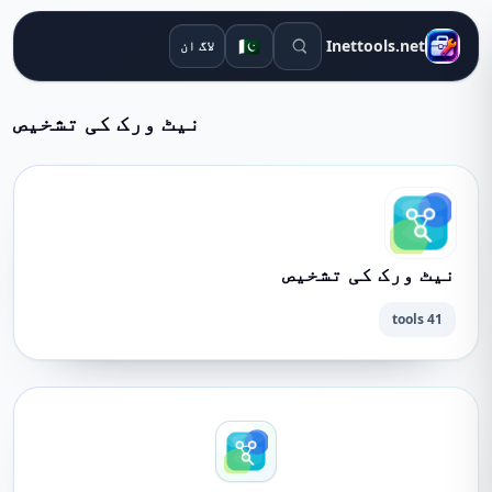
تلاش کے اوزار
🇵🇰
Inettools.net
لاگ ان
نیٹ ورک کی تشخیص
نیٹ ورک کی تشخیص
41 tools