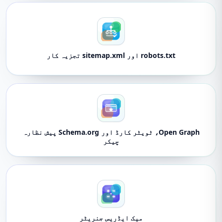
robots.txt اور sitemap.xml تجزیہ کار
Open Graph، ٹویٹر کارڈ اور Schema.org پیش نظارہ
چیکر
میک ایڈریس جنریٹر