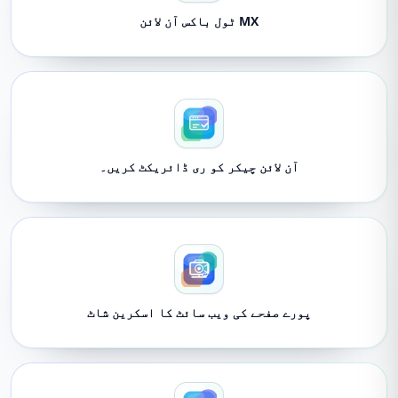
MX ٹول باکس آن لائن
آن لائن چیکر کو ری ڈائریکٹ کریں۔
پورے صفحے کی ویب سائٹ کا اسکرین شاٹ