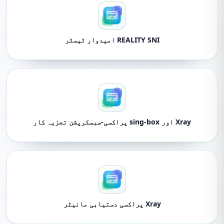
REALITY SNI امیدوار ٹیسٹر
Xray اور sing-box پراکسی-سبسکرپشن تجزیہ کار
Xray پراکسی دستیابی مانیٹر