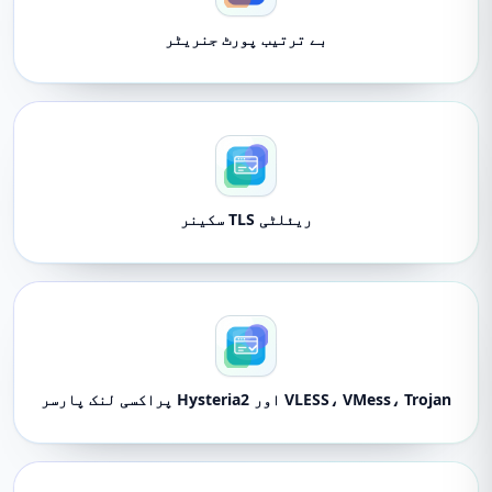
بے ترتیب پورٹ جنریٹر
ریئلٹی TLS سکینر
VLESS، VMess، Trojan اور Hysteria2 پراکسی لنک پارسر