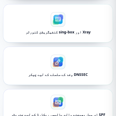
Xray اور sing-box کنفیگریشن کنورٹر
DNSSEC وفد کے سلسلے کے لیے چیکر
SPF ای میل بھیجنے والے پالیسی ریکارڈ کے لیے جنریٹر