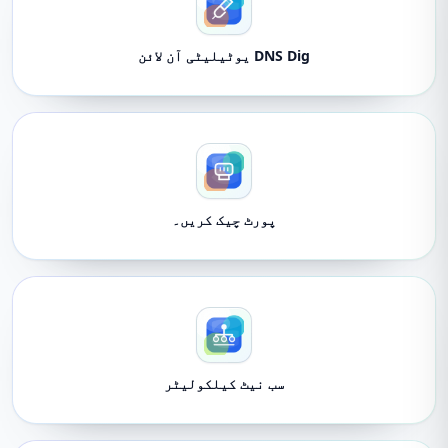
DNS Dig یوٹیلیٹی آن لائن
پورٹ چیک کریں۔
سب نیٹ کیلکولیٹر