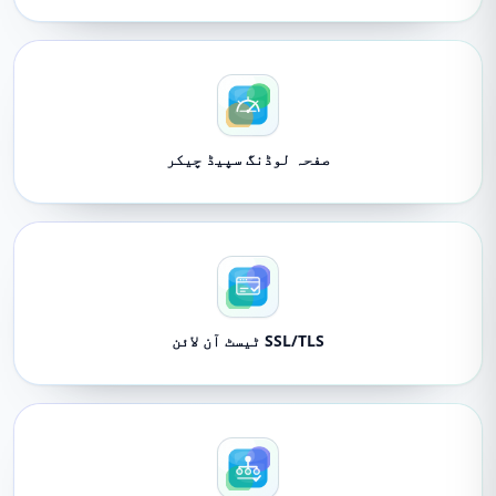
صفحہ لوڈنگ سپیڈ چیکر
SSL/TLS ٹیسٹ آن لائن