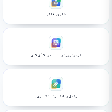
شارپن فلٹر
ڈیموٹیویٹر بنانے والا آن لائن
پکسل رنگ کا پتہ لگائیں۔