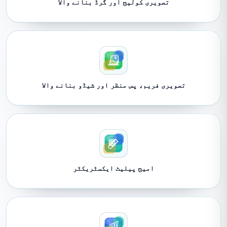
تصویری کولیج اور گرڈ بنانے والا
تصویری فریم، پس منظر اور شیڈو بنانے والا
امیج پیلیٹ ایکسٹریکٹر