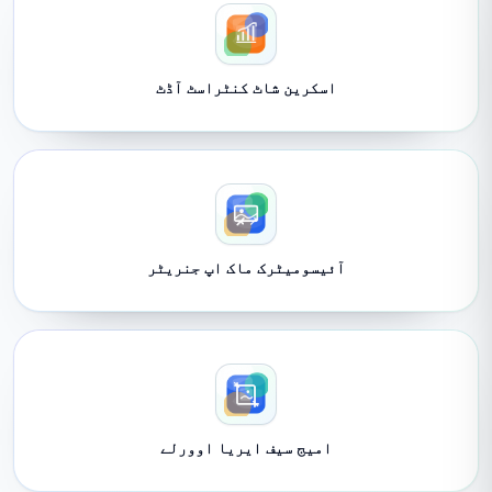
اسکرین شاٹ کنٹراسٹ آڈٹ
آئیسومیٹرک ماک اپ جنریٹر
امیج سیف ایریا اوورلے