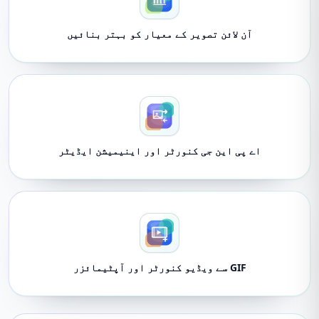
آن لائن تصویر کے معیار کو بہتر بنائیں
اے پی این جی کنورٹر اور اینیمیشن ایڈیٹر
GIF سے ویڈیو کنورٹر اور آپٹیمائزر