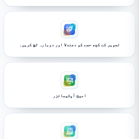
تصویر کے کچھ حصے کو دھندلا اور دوبارہ ٹچ کریں۔
امیج آپٹیمائزر