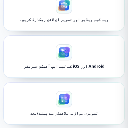
ویب کیم ویڈیو اور تصویر آن لائن ریکارڈ کریں۔
Android اور iOS کے لیے ایپ آئیکن جنریٹر
تصویری موازنہ سلائیڈر سے پہلے/بعد