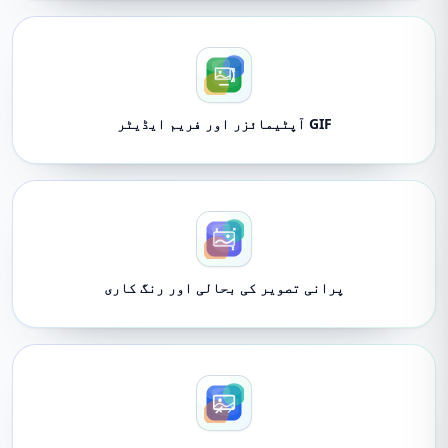
GIF آپٹیمائزر اور فریم ایڈیٹر
پرانی تصویر کی بحالی اور رنگ کاری