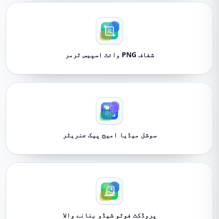
شفاف PNG وائٹ اسپیس ٹرمر
سوشل میڈیا امیج پیک جنریٹر
پروڈکٹ فوٹو شیڈو بنانے والا