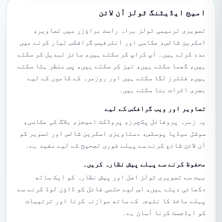
امیج ایڈیٹنگ ٹولز آن لائن
تصویری ترمیمی ٹولز براہ راست براؤزر میں تصاویر،
اسکرین شاٹس، عکاسی اور انٹرفیس گرافکس تیار کرنے میں
مدد کرتے ہیں۔ آپ کراپ کر سکتے ہیں، سائز تبدیل کر سکتے
ہیں، گھما سکتے ہیں، تیز کر سکتے ہیں، پس منظر ہٹا سکتے
ہیں، فلٹرز لگا سکتے ہیں اور روزمرہ کے کاموں کے لیے
بصری اثرات بنا سکتے ہیں۔
تصاویر اور ویب گرافکس کے لیے
یہ زمرہ پروفائل پکچرز، پروڈکٹ امیجز، بلاگ کی عکاسی،
سوشل میڈیا پوسٹس، دستاویزی اسکرین شاٹس اور تصویر کو
آن لائن شائع کرنے سے پہلے فوری تصحیح کے لیے مفید ہے۔
محفوظ کرنے سے پہلے پیش نظارہ کریں۔
بہت سے تصویری ٹولز اصل اور پیش نظارہ کو ایک ساتھ
دکھائی دیتے ہیں، اس لیے حتمی فائل کو ڈاؤن لوڈ کرنے سے
پہلے ماخذ کا نتیجہ کے ساتھ موازنہ کرنا اور ترتیبات
کو ایڈجسٹ کرنا آسان ہے۔