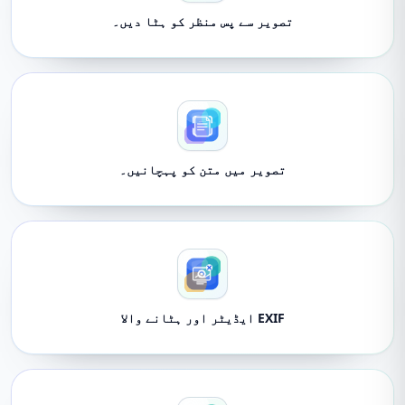
تصویر سے پس منظر کو ہٹا دیں۔
تصویر میں متن کو پہچانیں۔
EXIF ایڈیٹر اور ہٹانے والا