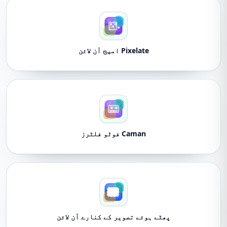
Pixelate امیج آن لائن
Caman فوٹو فلٹرز
پھٹے ہوئے تصویر کے کنارے آن لائن