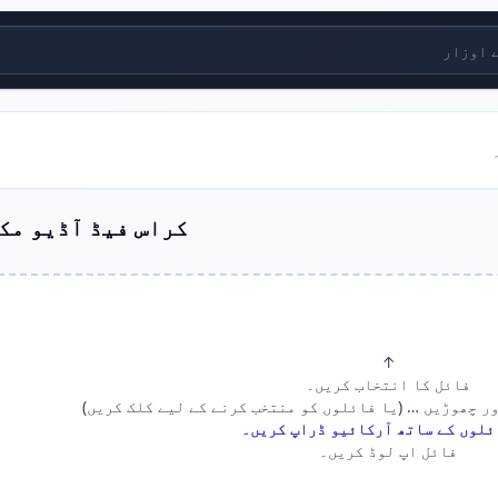
زار
کراس فیڈ آڈیو مک
↑
فائل کا انتخاب کریں۔
ر چھوڑیں … (یا فائلوں کو منتخب کرنے کے لیے کلک کریں)
ئلوں کے ساتھ آرکائیو ڈراپ کریں۔
فائل اپ لوڈ کریں۔