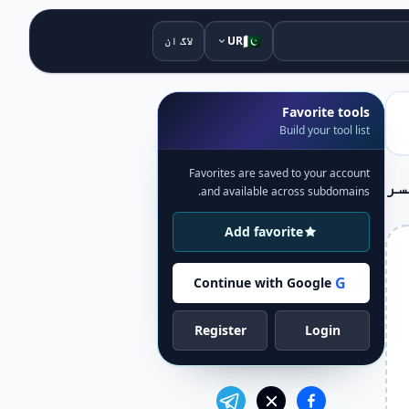
🇵🇰
UR
لاگ ان
Favorite tools
Build your tool list
Favorites are saved to your account
سر
and available across subdomains.
Add favorite
G
Continue with Google
Register
Login