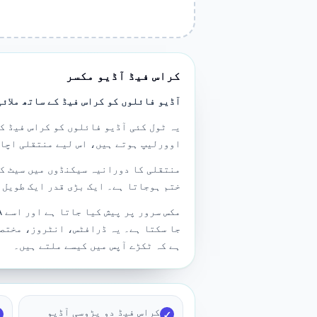
کراس فیڈ آڈیو مکسر
آڈیو فائلوں کو کراس فیڈ کے ساتھ ملائی
یہ ٹول کئی آڈیو فائلوں کو کراس فیڈ ک
اوورلیپ ہوتے ہیں، اس لیے منتقلی اچان
منتقلی کا دورانیہ سیکنڈوں میں سیٹ کر
ختم ہوجاتا ہے۔ ایک بڑی قدر ایک طویل 
جا سکتا ہے۔ یہ ڈرافٹس، انٹروز، مختصر
ہے کہ ٹکڑے آپس میں کیسے ملتے ہیں۔
کراس فیڈ دو پڑوسی آڈیو
✓