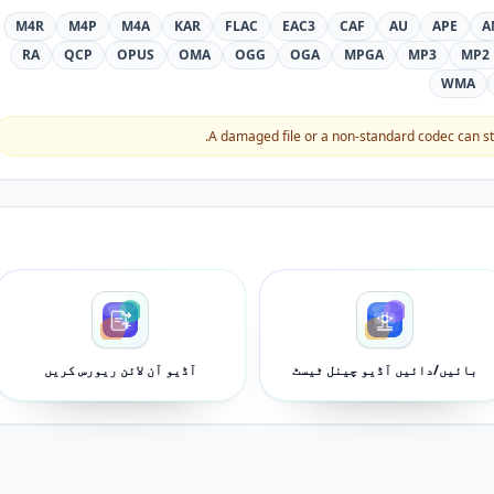
M4R
M4P
M4A
KAR
FLAC
EAC3
CAF
AU
APE
A
RA
QCP
OPUS
OMA
OGG
OGA
MPGA
MP3
MP2
WMA
A damaged file or a non-standard codec can stil
بائیں/دائیں آڈیو چینل ٹیسٹ
آڈیو آن لائن ریورس کریں