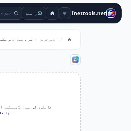
تلاش کے او
Inettools.net
رابطے
/
آڈیو ٹولز
/
کراس فیڈ آڈیو مکسر
فائلوں کو یہاں گھسیٹیں او
یا فا