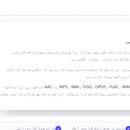
ں۔
ے ساتھ ایک مکس میں جوڑتا ہے: پڑوسی ٹریکس تھوڑے وقت کے لیے
ک کٹ سے زیادہ ہموار لگتی ہے۔
یں۔ ہر فائل کا اختتام ختم ہوجاتا ہے جب کہ اگلی فائل کا آغاز
اوورلیپ پیدا کرتی ہے۔
مکس سرور پر پیش کیا جاتا ہے اور اسے MP3، WAV، OGG، OPUS، FLAC، M4A یا AAC کے طور پر برآمد کیا
 پلے لسٹس، پوڈ کاسٹ ٹرانزیشنز اور فوری جانچ پڑتال کے لیے مفید
سروس نہ صرف ایک کے بعد ایک
کراس فیڈ کا دورانیہ
✓
✓