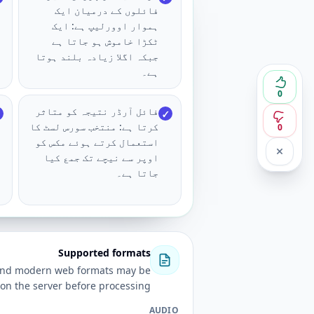
فائلوں کے درمیان ایک
ہموار اوورلیپ ہے: ایک
ٹکڑا خاموش ہو جاتا ہے
جبکہ اگلا زیادہ بلند ہوتا
ہے۔
0
فائل آرڈر نتیجہ کو متاثر
✓
کرتا ہے: منتخب سورس لسٹ کا
0
استعمال کرتے ہوئے مکس کو
اوپر سے نیچے تک جمع کیا
جاتا ہے۔
Supported formats
 and modern web formats may be
on the server before processing.
AUDIO