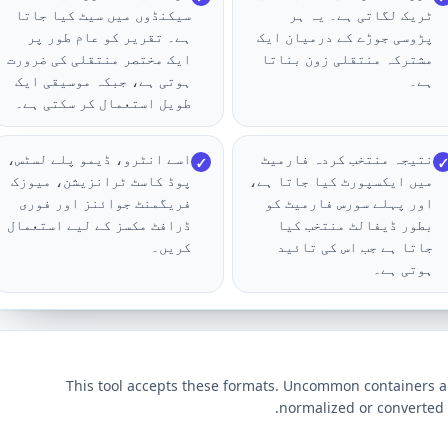
ٹریک لگاتی ہے۔ یہ ہر
سیکنڈوں میں سیٹ کیا جاتا
پڑوسی جوڑے کے درمیان ایک
ہے۔ تقریر کو عام طور پر
مشترکہ منتقلی زون بناتا
ایک مختصر منتقلی کی ضرورت
ہے۔
ہوتی ہے، جبکہ موسیقی ایک
طویل استعمال کر سکتی ہے۔
نتیجہ منتخب کردہ فارمیٹ
اسے انٹرو، ڈیمو پلے لسٹس،
✓
✓
میں ایکسپورٹ کیا جاتا ہے،
پوڈ کاسٹ ٹرانزیشن، میوزک
اور پہلے سورس فارمیٹ کو
فریگمنٹ جوائنز اور فوری
بطور ڈیفالٹ منتخب کیا
ڈرافٹ مکسز کے لیے استعمال
جاتا ہے جب اس کی تائید
کریں۔
ہوتی ہے۔
This tool accepts these formats. Uncommon containers
normalized or converted 