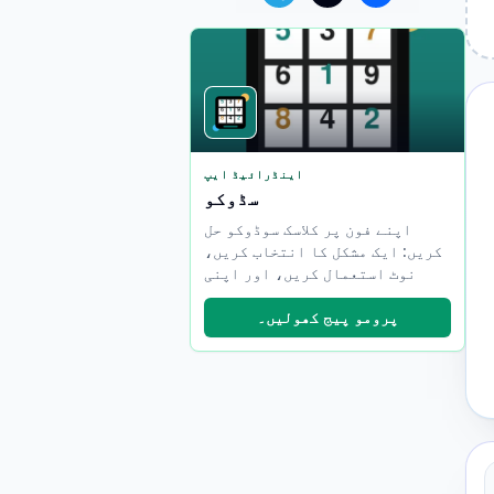
اینڈرائیڈ ایپ
سڈوکو
اپنے فون پر کلاسک سوڈوکو حل
کریں: ایک مشکل کا انتخاب کریں،
نوٹ استعمال کریں، اور اپنی
پیشرفت کو ٹریک کریں۔
پرومو پیج کھولیں۔